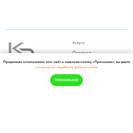
Услуги
Политика
конфиденциальности
Продолжая использовать этот сайт и нажимая кнопку «Принимаю», вы даете
согласие на обработку файлов cookie
М
онтаж пожарной
сигнализации
ПРИНИМАЮ
М
онтаж охранной
Сайт создан в Kostin Lab
сигнализации
Лицензии
Контакты
Сертификаты
info@comfort-retail.ru
Благодарности
+7 (800) 101-77-61